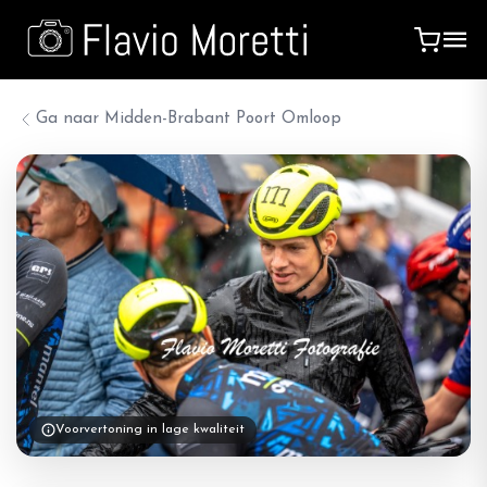
Ga naar
Midden-Brabant Poort Omloop
Voorvertoning in lage kwaliteit