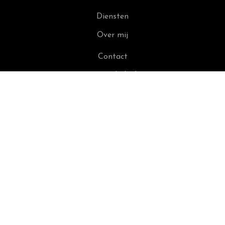
Diensten
Over mij
Contact
Privacybeleid
Algemene Voorwaarden
Volg me