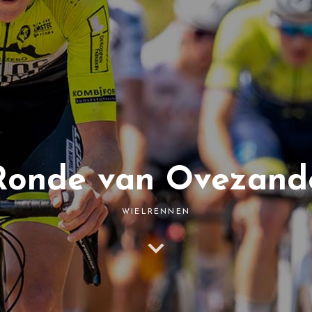
onde van Ovezand
WIELRENNEN