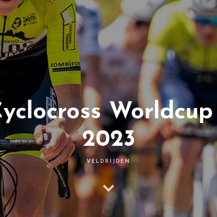
yclocross Worldcup
2023
VELDRIJDEN