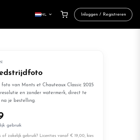
Inloggen / Registreren
NL
N
edstrijdfoto
e foto van Monts et Chauteaux Classic 2025
 resolutie en zonder watermerk, direct te
na je bestelling.
9
ijk gebruik
of zakelijk gebruik? Licenties vanaf € 19,00, kies