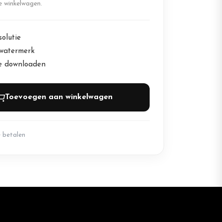
de winkelwagen.
olutie
watermerk
te downloaden
Toevoegen aan winkelwagen
e betalen