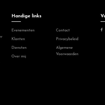
Handige links
V
Evenementen
Contact
er
Klanten
Privacybeleid
Diensten
Algemene
Voorwaarden
Over mij
s