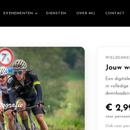
EVENEMENTEN
DIENSTEN
OVER MIJ
CONTACT
WIELRENNE
Jouw w
Een digital
in volledige
downloaden 
€ 2,9
voor persoonl
Ook voor pers 