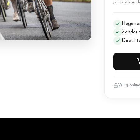
je licentie in 
Hoge res
Zonder 
Direct 
Veilig onlin