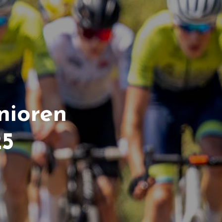
nioren
25