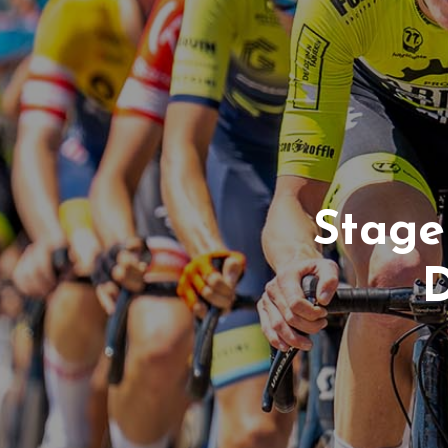
Stage
D