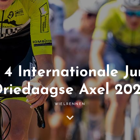
 4 Internationale Ju
riedaagse Axel 20
WIELRENNEN