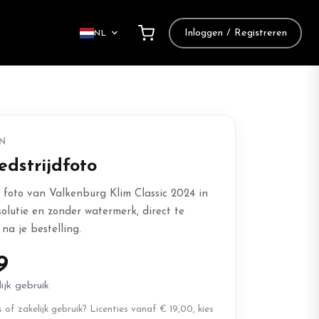
Inloggen / Registreren
NL
N
edstrijdfoto
e foto van Valkenburg Klim Classic 2024 in
solutie en zonder watermerk, direct te
na je bestelling.
9
ijk gebruik
of zakelijk gebruik? Licenties vanaf € 19,00, kies