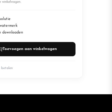
de winkelwagen.
olutie
watermerk
te downloaden
Toevoegen aan winkelwagen
e betalen