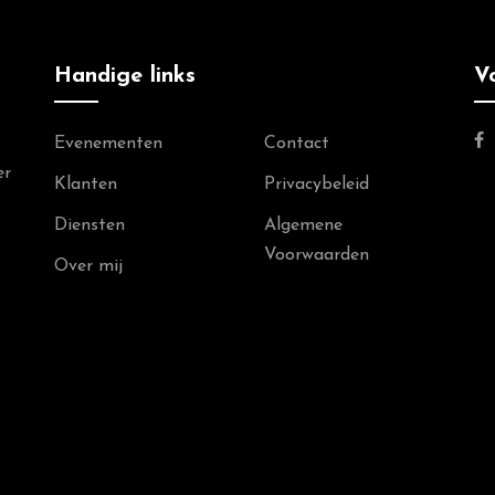
Handige links
V
Evenementen
Contact
er
Klanten
Privacybeleid
Diensten
Algemene
Voorwaarden
Over mij
s