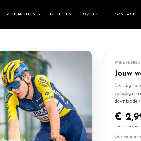
EVENEMENTEN
DIENSTEN
OVER MIJ
CONTACT
WIELRENNE
Jouw w
Een digital
volledige re
downloaden 
€ 2,9
voor persoonl
Ook voor pers 